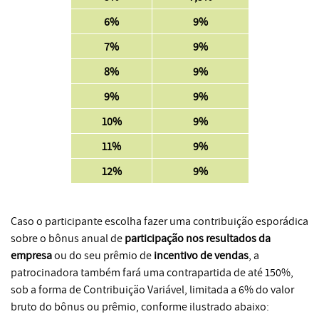
6%
9%
7%
9%
8%
9%
9%
9%
10%
9%
11%
9%
12%
9%
Caso o participante escolha fazer uma contribuição esporádica
sobre o bônus anual de
participação nos resultados da
empresa
ou do seu prêmio de
incentivo de vendas
, a
patrocinadora também fará uma contrapartida de até 150%,
sob a forma de Contribuição Variável, limitada a 6% do valor
bruto do bônus ou prêmio, conforme ilustrado abaixo: