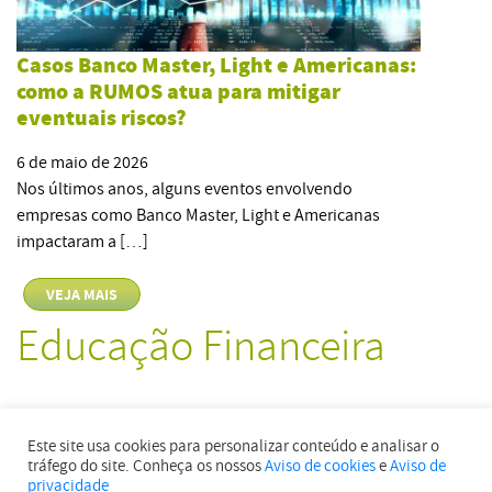
Casos Banco Master, Light e Americanas:
como a RUMOS atua para mitigar
eventuais riscos?
6 de maio de 2026
Nos últimos anos, alguns eventos envolvendo
empresas como Banco Master, Light e Americanas
impactaram a […]
VEJA MAIS
Educação Financeira
Previdência
Este site usa cookies para personalizar conteúdo e analisar o
Resgate por moléstia grave: como você pode sacar parte do
tráfego do site. Conheça os nossos
Aviso de cookies
e
Aviso de
dinheiro do seu plano
privacidade